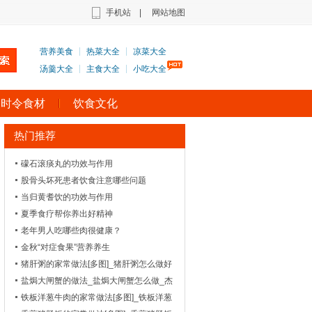
手机站
|
网站地图
营养美食
热菜大全
凉菜大全
汤羹大全
主食大全
小吃大全
时令食材
饮食文化
热门推荐
礞石滚痰丸的功效与作用
股骨头坏死患者饮食注意哪些问题
当归黄耆饮的功效与作用
夏季食疗帮你养出好精神
老年男人吃哪些肉很健康？
金秋“对症食果”营养养生
猪肝粥的家常做法[多图]_猪肝粥怎么做好
吃-_美味粥汤
盐焗大闸蟹的做法_盐焗大闸蟹怎么做_杰
米153
铁板洋葱牛肉的家常做法[多图]_铁板洋葱