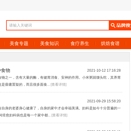
美食专题
美食知识
食疗养生
烘焙食谱
种食物
2021-10-12 17:16:28
食物之一，含有大量的酶，有健胃消食、安神的作用。小米粥就馒头吃，其养胃
是毋庸置疑的，而且很多面食...
[查看详情]
2021-09-29 15:58:20
有自身的老婆身心健康了，自身的家中才会幸福美满。妇科是如今十分普遍的一
痊愈妇科病也是每一个家中都...
[查看详情]