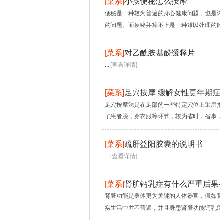
[
菜系
]
小孩便秘怎么按摩
便秘是一种较为普遍的身心健康问题，也是许
的问题。而便秘并算不上是一种难以处理的问
[
菜系
]
对乙酰胺基酚缓释片
...
[查看详情]
[
菜系
]
足穴按摩 缓解女性更年期症
足穴按摩法是在足部的一些特定穴位上采用
了患者脱，穿衣服等环节，较为省时，省事，
[
菜系
]
疏肝益阳胶囊的说明书
...
[查看详情]
[
菜系
]
肾脏钙乳症有什么严重后果
肾脏功能是身体更为关键的人体器官，假如
实生活中并不普遍，并且身患肾脏功能钙乳症