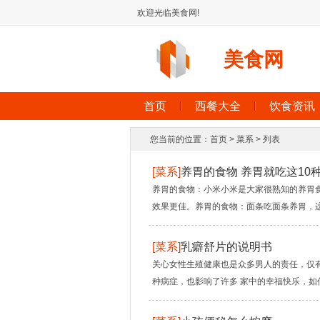
欢迎光临美食网!
美食网
首页
西餐大全
饮食资讯
您当前的位置：
首页
>
菜系
> 列表
[
菜系
]
养胃的食物 养胃就吃这10
养胃的食物：小米小米是大家很熟知的养胃
效果更佳。养胃的食物：面条吃面条养胃，这
[
菜系
]
乳癖舒片的说明书
关心女性生殖健康也是众多男人的责任，仅
种病症，也影响了许多 家中的幸福快乐，如何