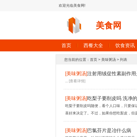
欢迎光临美食网!
美食网
首页
西餐大全
饮食资讯
您当前的位置：
首页
>
美味粥汤
> 列表
[
美味粥汤
]
注射用绒促性素副作用
...
[查看详情]
[
美味粥汤
]
吃梨子要削皮吗 洗净
吃梨子要削皮吗随便，看个人口味，只要保
喜好来决定了。不过，如果你想吃梨皮，但是
[
美味粥汤
]
巴氯芬片是冶什么病