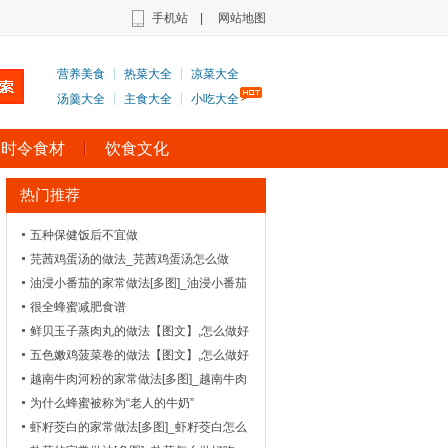
手机站
|
网站地图
营养美食
热菜大全
凉菜大全
汤羹大全
主食大全
小吃大全
时令食材
饮食文化
热门推荐
五种保健饭后不宜做
芫茜鸡蛋汤的做法_芫茜鸡蛋汤怎么做
油浸小番茄的家常做法[多图]_油浸小番茄
怎么做好吃-_闽菜-
很全蜂蜜减肥食谱
鲜贝玉子蒸肉丸的做法【图文】,怎么做好
吃_菜谱_天天美食网
五色嫩鸡菠菜卷的做法【图文】,怎么做好
吃_菜谱_天天美食网
越南牛肉河粉的家常做法[多图]_越南牛肉
河粉怎么做好吃
为什么蜂蜜被称为“老人的牛奶”
虾籽茭白的家常做法[多图]_虾籽茭白怎么