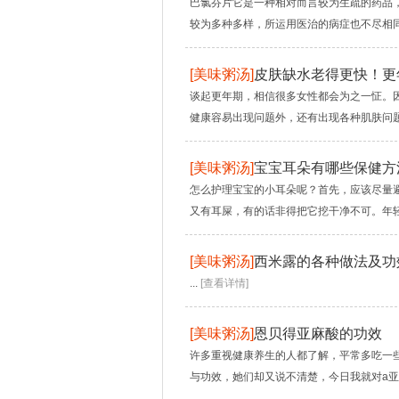
巴氯芬片它是一种相对而言较为生疏的药品
较为多种多样，所运用医治的病症也不尽相同
[
美味粥汤
]
皮肤缺水老得更快！更
谈起更年期，相信很多女性都会为之一怔。
健康容易出现问题外，还有出现各种肌肤问题
[
美味粥汤
]
宝宝耳朵有哪些保健方
怎么护理宝宝的小耳朵呢？首先，应该尽量
又有耳屎，有的话非得把它挖干净不可。年轻
[
美味粥汤
]
西米露的各种做法及功
...
[查看详情]
[
美味粥汤
]
恩贝得亚麻酸的功效
许多重视健康养生的人都了解，平常多吃一
与功效，她们却又说不清楚，今日我就对a亚