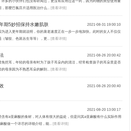
，许多的小伙伴们也没有听闻过，更沒有应用过这一药，因为药物的类型使用量
，那麼巴氯芬片适用医治什么...
[查看详情]
年期5妙招保持水嫩肌肤
2021-08-31 19:00:10
因为进入更年期就说明，你的衰老速度正在一步一步地加快。此时的女人不仅仅
（皱纹、色斑丛生等等），更...
[查看详情]
法
2021-08-26 20:00:42
避免挖耳，年轻的母亲有时为了孩子耳朵内的清洁，经常检查孩子的耳朵里是否
的母亲因为不熟悉耳朵的解剖...
[查看详情]
效
2021-08-26 20:00:40
2021-08-20 13:00:17
些含有a亚麻酸的食材，对人体有很大的益处，但是问其a亚麻酸有什么实际作用
麻酸做一个详尽的详细介绍，能...
[查看详情]