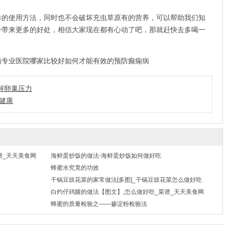
单的使用方法，同时也不会破坏充虫草原有的营养，可以帮助我们知
身带来更多的好处，相信大家现在都有心动了吧，那就赶快去多喝一
病专业医院哪家比较好
如何才能有效的预防癫痫病
解卵巢压力
健康
谱_天天美食网
海鲜蛋炒饭的做法-海鲜蛋炒饭如何做好吃
蜂蜜水究竟的功效
干锅豆豉花菜的家常做法[多图]_干锅豆豉花菜怎么做好吃
白灼仔鸡腿的做法【图文】,怎么做好吃_菜谱_天天美食网
蜂蜜的质量检验之——掺淀粉检验法