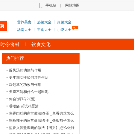
手机站
|
网站地图
营养美食
热菜大全
凉菜大全
汤羹大全
主食大全
小吃大全
时令食材
饮食文化
热门推荐
辟风汤的功效与作用
更年期女性如何过性生活
双翎草的功效与作用
天麻不能和什么一起吃呢
你会“焗”吗？(图)
咽喉痛 试试鸡蛋清
鱼香肉丝的家常做法[多图]_鱼香肉丝怎么
做好吃-_浙菜-_1
铁板茄子的家常做法[多图]_铁板茄子怎么
做好吃-_鲁菜-
盐香入骨盐焗鸡的做法【图文】,怎么做好