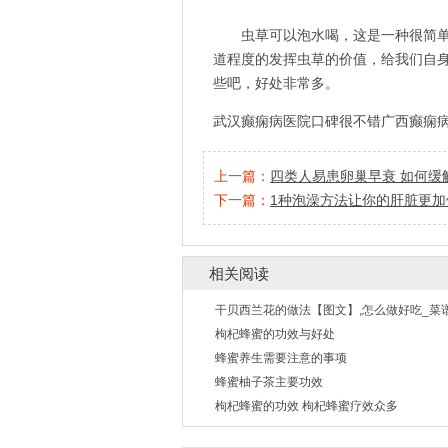
虫草可以泡水喝，这是一种很简
道程度的发挥虫草的价值，给我们自
些吧，好处非常多。
武汉癫痫病医院口碑很不错
广西癫痫
上一篇：
四类人易患卵巢早衰 如何缓
下一篇：
1种泡澡方法让你的肝脏更加
相关阅读
干贝西兰花的做法【图文】,怎么做好吃_菜
枸杞蜂蜜的功效与好处
蜂蜜养生需要注意的事项
蜂蜜柚子茶主要功效
枸杞蜂蜜的功效 枸杞蜂蜜疗效众多